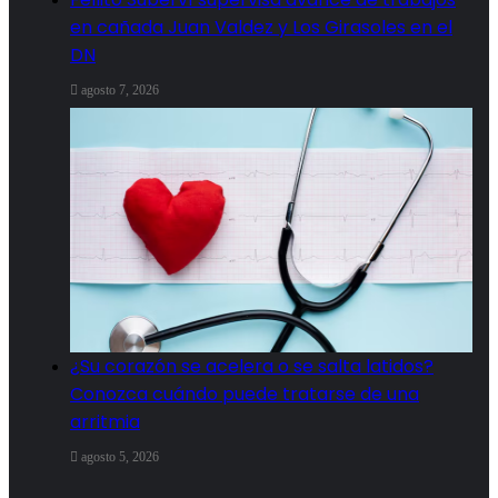
en cañada Juan Valdez y Los Girasoles en el
DN
agosto 7, 2026
¿Su corazón se acelera o se salta latidos?
Conozca cuándo puede tratarse de una
arritmia
agosto 5, 2026