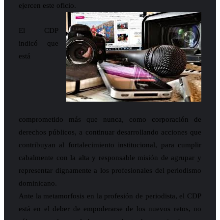
ejercen este oficio.
El CDP
indicó que
está
comprometido más que nunca, como corporación de
derechos públicos, a continuar desarrollando acciones que
contribuyan al fortalecimiento institucional, para cumplir
cabalmente con la alta y responsable misión de agrupar y
representar dignamente a los profesionales del periodismo
dominicano.
Ante la metamorfosis en la profesión de periodista, el CDP
está en el deber de empoderarse de los nuevos retos, no