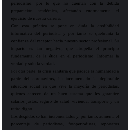
periodismo, por lo que no cuentan con la debida
preparación académica, afectando enormemente el
ejercicio de nuestra carrera.
Con esta práctica se pone en duda la credibilidad
informativa del periodista y por tanto se quebranta la
confianza del receptor hacia nuestro sector profesional. Su
impacto es tan negativo, que atropella el principio
fundamental de la ética en el periodismo: Informar la
verdad y sólo la verdad.
Por otra parte, la crisis sanitaria que padece la humanidad a
partir del coronavirus, ha incrementado la deplorable
situación social en que vive la mayoría de periodistas,
quienes carecen de un buen sistema que les garantice
salarios justos, seguro de salud, vivienda, transporte y un
retiro digno.
Los despidos se han incrementados y, por tanto, aumenta el
porcentaje de periodistas, fotoperiodistas, reporteros