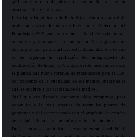
gráficos y otros trabajadores de los medios al ejército
desempleados y enfermos.
El Colegio Dominicano de Periodistas, dentro de su rol de
protección, vía el Instituto de Previsión y Protección del
Periodista (IPPP) para una mejor calidad de vida de sus
miembros y familiares, no cuenta con los ingresos que
deben provenir para satisfacer estas demandas. Por lo que
es de urgencia la aprobación del anteproyecto de
modificación de la Ley 10-91, que, desde hace varios años,
se plantea una nueva fórmula de recaudación para el CDP
por concepto de la publicidad en los medios, mediante la
cual se excluye a los propietarios de medios.
Ojalá que este llamado encuentre oídos receptivos, para
poner fin a la vieja práctica de tocar las puertas de
gobiernos y del sector privado con el propósito de atender
necesidades de nuestros miembros y de la institución.
De las empresas periodísticas esperamos su sensibilidad,
del Congreso Nacional la aprobación de la modificación de