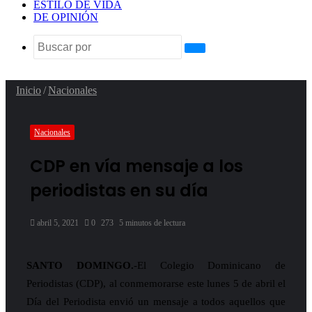
ESTILO DE VIDA
DE OPINIÓN
Buscar
por
Inicio
/
Nacionales
Nacionales
CDP en vía mensaje a los
periodistas en su día
abril 5, 2021
0
273
5 minutos de lectura
SANTO DOMINGO.
-El Colegio Dominicano de
Periodistas (CDP), al conmemorarse este lunes 5 de abril el
Día del Periodista envió un mensaje a todos aquellos que