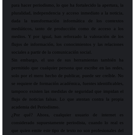
para hacer periodismo, lo que ha fortalecido la apertura, la
pluralidad, independencia y acceso inmediato a la noticia,
dada la transformación informática de los contextos
mediáticos, tanto de producción como de acceso a los
medios. Y por igual, han reforzado la valoración de los
flujos de información, los conocimientos y las relaciones
sociales a partir de la comunicación social.
Sin embargo, el uso de sus herramientas también ha
permitido que cualquier persona que escribe en las redes,
solo por el mero hecho de publicar, puede ser creíble. No
se requiere de formación académica, fuentes identificables,
tampoco existen las medidas de seguridad que impidan el
flujo de noticias falsas. Lo que atentan contra la propia
academia del Periodismo.
¿Por qué? Ahora, cualquier usuario de internet es
considerado supuestamente periodista, cuando lo real es
que quien emite este tipo de texto no son profesionales del