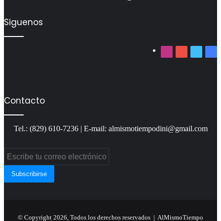
Siguenos
Instagram
YouTube
Twitter
Fa
Contacto
Tel.: (829) 610-7236 | E-mail: almismotiempodini@gmail.com
Escribe
tu
correo
electrónico
© Copyright 2026, Todos los derechos reservados | AlMismoTiempo