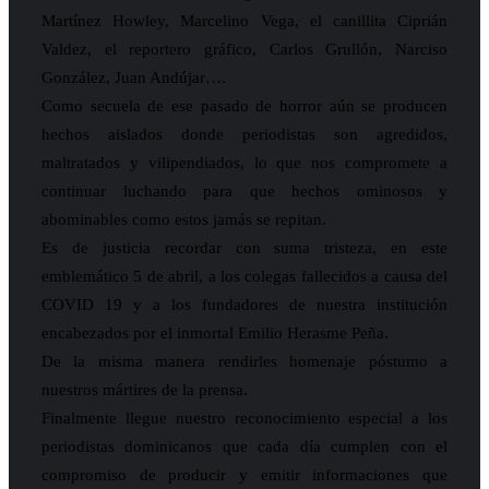
Martínez Howley, Marcelino Vega, el canillita Ciprián
Valdez, el reportero gráfico, Carlos Grullón, Narciso
González, Juan Andújar….
Como secuela de ese pasado de horror aún se producen
hechos aislados donde periodistas son agredidos,
maltratados y vilipendiados, lo que nos compromete a
continuar luchando para que hechos ominosos y
abominables como estos jamás se repitan.
Es de justicia recordar con suma tristeza, en este
emblemático 5 de abril, a los colegas fallecidos a causa del
COVID 19 y a los fundadores de nuestra institución
encabezados por el inmortal Emilio Herasme Peña.
De la misma manera rendirles homenaje póstumo a
nuestros mártires de la prensa.
Finalmente llegue nuestro reconocimiento especial a los
periodistas dominicanos que cada día cumplen con el
compromiso de producir y emitir informaciones que