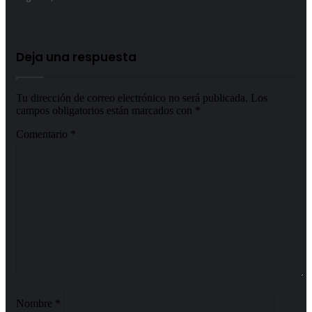
Deja una respuesta
Tu dirección de correo electrónico no será publicada.
Los
campos obligatorios están marcados con
*
Comentario
*
Nombre
*