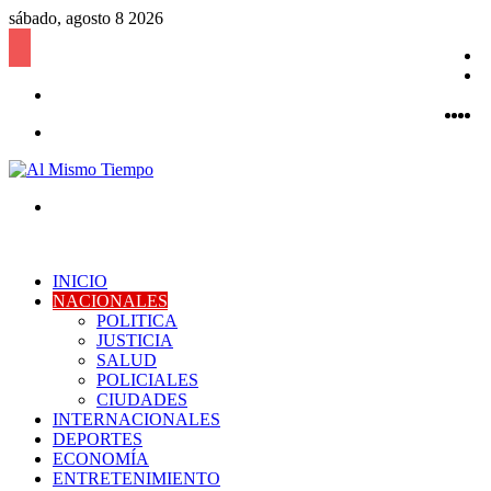
sábado, agosto 8 2026
B
l
P
Acceso
a
Fac
Twi
Y
a
I
Menú
Buscar
por
INICIO
NACIONALES
POLITICA
JUSTICIA
SALUD
POLICIALES
CIUDADES
INTERNACIONALES
DEPORTES
ECONOMÍA
ENTRETENIMIENTO