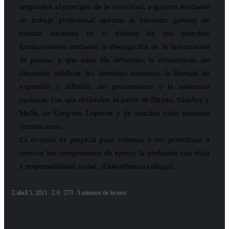
responden al principio de la veracidad, a quienes mediante
su trabajo profesional aportan al bienestar general de
nuestra sociedad en el disfrute de sus derechos
fundamentales mediante la divulgación de la información
de prensa. y que cada día defienden la democracia, las
libertades públicas, los derechos humanos, la libertad de
expresión y difusión del pensamiento y la soberanía
nacional. Los que defienden la patria de Duarte, Sánchez y
Mella, de Gregorio Luperón y de muchos otros patriotas
dominicanos.
La ocasión es propicia para exhortar a los periodistas a
renovar los compromisos de ejercer la profesión con ética
y responsabilidad social. ¡Enhorabuena colegas!
abril 5, 2021
0
273
5 minutos de lectura