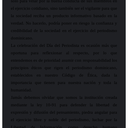
sólo para velar por la buena conducta de sus miembros en
el ejercicio cotidiano, sino también ser el vigilante para que
la sociedad reciba un producto informativo basado en la
verdad. No hacerlo, podría poner en riesgo la confianza y
credibilidad de la sociedad en el ejercicio del periodismo
dominicano.
La celebración del Día del Periodista es ocasión más que
oportuna para reflexionar al respecto, por lo que
entendemos es de prioridad asumir con responsabilidad los
principios éticos que rigen el periodismo dominicano,
establecidos en nuestro Código de Ética, dada la
importancia que tienen para nuestra nación y toda la
humanidad.
Jamás debemos olvidar que somos la institución creada
mediante la ley 10-91 para defender la libertad de
expresión y difusión del pensamiento, piedra angular para
el ejercicio libre y noble del periodismo, luchar por la
Libertad de Información, como derecho humano