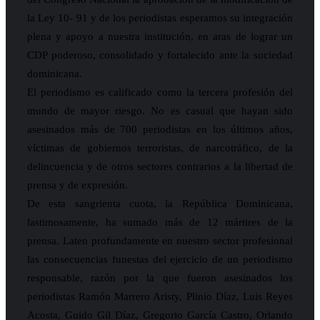
la Ley 10- 91 y de los periodistas esperamos su integración
plena y apoyo a nuestra institución, en aras de lograr un
CDP poderoso, consolidado y fortalecido ante la sociedad
dominicana.
El periodismo es calificado como la tercera profesión del
mundo de mayor riesgo. No es casual que hayan sido
asesinados más de 700 periodistas en los últimos años,
víctimas de gobiernos terroristas, de narcotráfico, de la
delincuencia y de otros sectores contrarios a la libertad de
prensa y de expresión.
De esta sangrienta cuota, la República Dominicana,
lastimosamente, ha sumado más de 12 mártires de la
prensa. Laten profundamente en nuestro sector profesional
las consecuencias funestas del ejercicio de un periodismo
responsable, razón por la que fueron asesinados los
periodistas Ramón Marrero Aristy, Plinio Díaz, Luis Reyes
Acosta, Guido Gil Díaz, Gregorio García Castro, Orlando