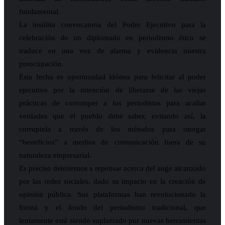
fundamental.
La insólita convocatoria del Poder Ejecutivo para la
celebración de un diplomado en periodismo ético se
traduce en una voz de alarma y evidencia nuestra
preocupación.
Esta fecha es oportunidad idónea para felicitar al poder
ejecutivo por la intención de liberarse de las viejas
prácticas de corromper a los periodistas para acallar
verdades que el pueblo debe saber, evitando así, la
corruptela a través de los métodos para otorgar
“beneficios” a medios de comunicación fuera de su
naturaleza empresarial.
Es preciso detenernos a repensar acerca del auge alcanzado
por las redes sociales, dado su impacto en la creación de
opinión pública. Sus plataformas han revolucionado la
forma y el fondo del periodismo tradicional, que
lentamente está siendo suplantado por nuevas herramientas