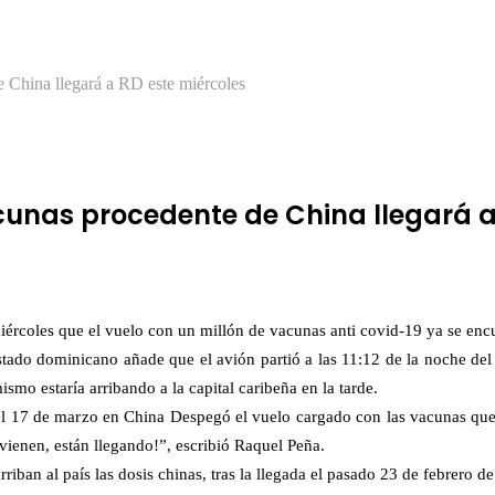
e China llegará a RD este miércoles
cunas procedente de China llegará a
iércoles que el vuelo con un millón de vacunas anti covid-19 ya se enc
tado dominicano añade que el avión partió a las 11:12 de la noche del
mo estaría arribando a la capital caribeña en la tarde.
l 17 de marzo en China Despegó el vuelo cargado con las vacunas que
a vienen, están llegando!”, escribió Raquel Peña.
riban al país las dosis chinas, tras la llegada el pasado 23 de febrero d