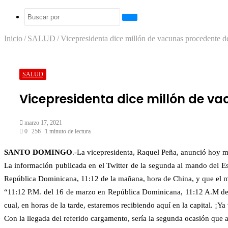
Buscar
por
Inicio
/
SALUD
/
Vicepresidenta dice millón de vacunas procedente d
SALUD
Vicepresidenta dice millón de va
marzo 17, 2021
0
256
1 minuto de lectura
Facebook
Twitter
LinkedIn
Tumblr
Pinterest
Reddit
Pocket
SANTO DOMINGO
.-La vicepresidenta, Raquel Peña, anunció hoy m
La información publicada en el Twitter de la segunda al mando del Es
República Dominicana, 11:12 de la mañana, hora de China, y que el mis
“11:12 P.M. del 16 de marzo en República Dominicana, 11:12 A.M de
cual, en horas de la tarde, estaremos recibiendo aquí en la capital. ¡Y
Con la llegada del referido cargamento, sería la segunda ocasión que ar