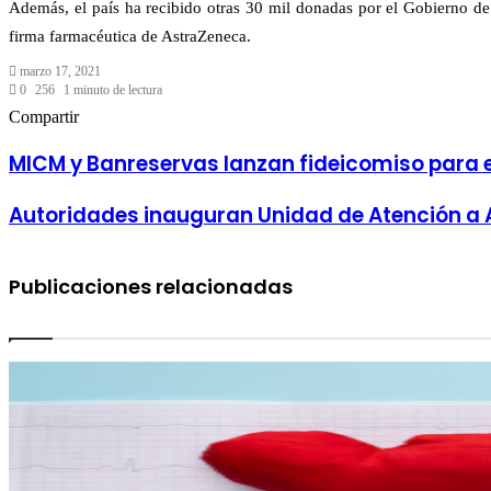
Además, el país ha recibido otras 30 mil donadas por el Gobierno de l
firma farmacéutica de AstraZeneca.
marzo 17, 2021
0
256
1 minuto de lectura
Facebook
Twitter
LinkedIn
Tumblr
Pinterest
Reddit
Pocket
Compartir
Facebook
Twitter
LinkedIn
Tumblr
Pinterest
Reddit
VKontakte
Odnoklassniki
Pocket
Compartir
Imprimir
por
MICM y Banreservas lanzan fideicomiso para el
correo
electrónico
Autoridades inauguran Unidad de Atención a A
Publicaciones relacionadas