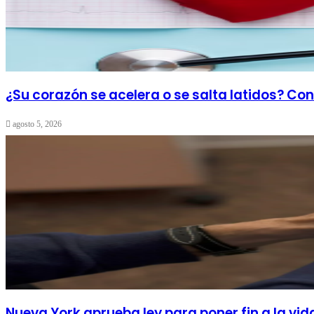
¿Su corazón se acelera o se salta latidos? C
agosto 5, 2026
Nueva York aprueba ley para poner fin a la v