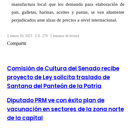
manufactura local que los demanda para elaboración de
pan, galletas, harinas, aceites y pastas, se ven altamente
perjudicados ante alzas de precios a nivel internacional.
marzo 10, 2021
0
276
2 minutos de lectura
Facebook
Twitter
LinkedIn
Tumblr
Pinterest
Reddit
Pocket
Compartir
Facebook
Twitter
LinkedIn
Tumblr
Pinterest
Reddit
VKontakte
Odnoklassniki
Pocket
Compartir
Imprimir
por
correo
electrónico
Comisión de Cultura del Senado recibe
proyecto de Ley solicita traslado de
Santana del Panteón de la Patria
Diputado PRM ve con éxito plan de
vacunación en sectores de la zona norte
de la capital