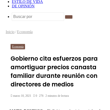
ESTILO DE VIDA
DE OPINIÓN
Buscar
por
Inicio
/
Economía
Economía
Gobierno cita esfuerzos para
amortiguar precios canasta
familiar durante reunión con
directores de medios
marzo 10, 2021
0
276
2 minutos de lectura
Facebook
Twitter
LinkedIn
Tumblr
Pinterest
Reddit
Pocket