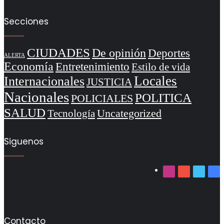
Secciones
CIUDADES
De opinión
Deportes
ALERTA
Economía
Entretenimiento
Estilo de vida
Locales
Internacionales
JUSTICIA
Nacionales
POLITICA
POLICIALES
SALUD
Uncategorized
Tecnología
Siguenos
Instagram
YouTube
Twitter
Fa
Contacto