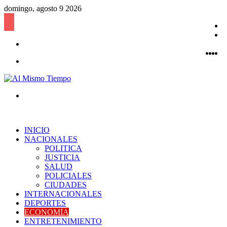
domingo, agosto 9 2026
B
l
P
Acceso
a
Fac
Twi
Y
a
I
Menú
Buscar
por
INICIO
NACIONALES
POLITICA
JUSTICIA
SALUD
POLICIALES
CIUDADES
INTERNACIONALES
DEPORTES
ECONOMÍA
ENTRETENIMIENTO