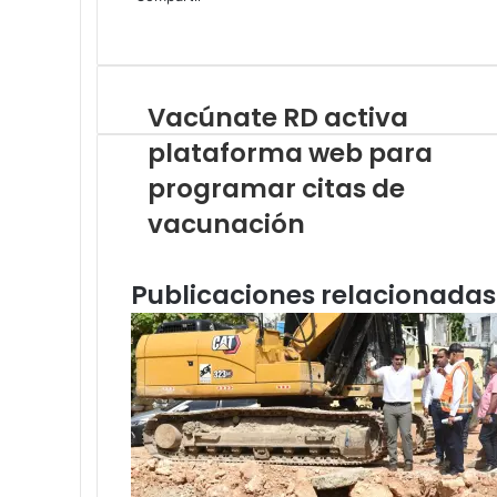
Facebook
Twitter
LinkedIn
Tumblr
Pinterest
Reddit
VKontakte
Odnoklassniki
Pocket
Compartir
Imprimir
por
correo
electrónico
Vacúnate RD activa
plataforma web para
programar citas de
vacunación
Publicaciones relacionadas