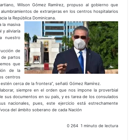
Duartiano, Wilson Gómez Ramírez, propuso al gobierno que
 alumbramientos de extranjeras en los centros hospitalarios
acia la República Dominicana.
 la masiva
y aliviaría
a nuestro
rucción de
o de partos
ndemos que
ión de la
os centros
 estén cerca de la frontera”, señaló Gómez Ramírez.
olaborar, siempre en el orden que nos impone la proverbial
 de sus documentos en su país, y es tarea de los consulados
us nacionales, pues, este ejercicio está estrechamente
quívoca del ámbito soberano de cada Nación
0
264
1 minuto de lectura