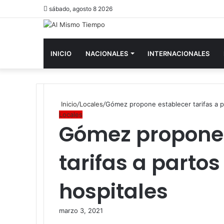
sábado, agosto 8 2026
INICIO
NACIONALES
INTERNACIONALES
Inicio
/
Locales
/
Gómez propone establecer tarifas a p
Locales
Gómez propone 
tarifas a partos
hospitales
marzo 3, 2021
Facebook
Twitter
LinkedIn
Tumblr
Pinterest
Reddit
Pocket