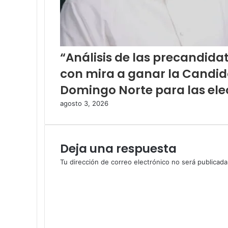
“Análisis de las precandida
con mira a ganar la Candida
Domingo Norte para las ele
agosto 3, 2026
Deja una respuesta
Tu dirección de correo electrónico no será publicada
C
o
m
e
n
t