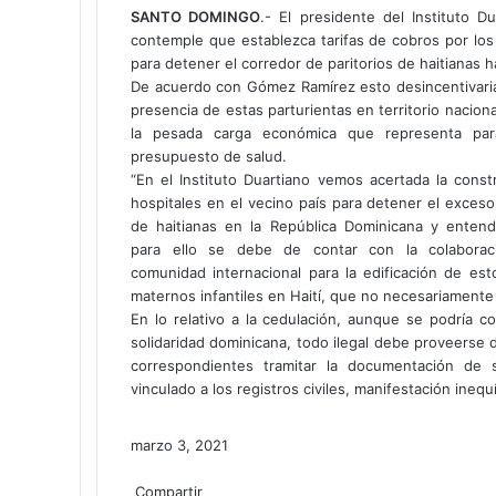
SANTO DOMINGO
.- El presidente del Instituto 
contemple que establezca tarifas de cobros por los
para detener el corredor de paritorios de haitianas h
De acuerdo con Gómez Ramírez esto desincentivaria
presencia de estas parturientas en territorio nacional 
la pesada carga económica que representa par
presupuesto de salud.
“En el Instituto Duartiano vemos acertada la const
hospitales en el vecino país para detener el exces
de haitianas en la República Dominicana y ente
para ello se debe de contar con la colaborac
comunidad internacional para la edificación de est
maternos infantiles en Haití, que no necesariamente
En lo relativo a la cedulación, aunque se podría c
solidaridad dominicana, todo ilegal debe proveerse
correspondientes tramitar la documentación de s
vinculado a los registros civiles, manifestación ine
marzo 3, 2021
Facebook
Twitter
LinkedIn
Tumblr
Pinterest
Reddit
Pocket
Compartir