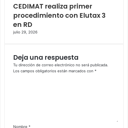
CEDIMAT realiza primer
procedimiento con Elutax 3
en RD
julio 29, 2026
Deja una respuesta
Tu dirección de correo electrónico no será publicada.
Los campos obligatorios están marcados con
*
C
o
m
e
n
t
a
r
i
Nombre
*